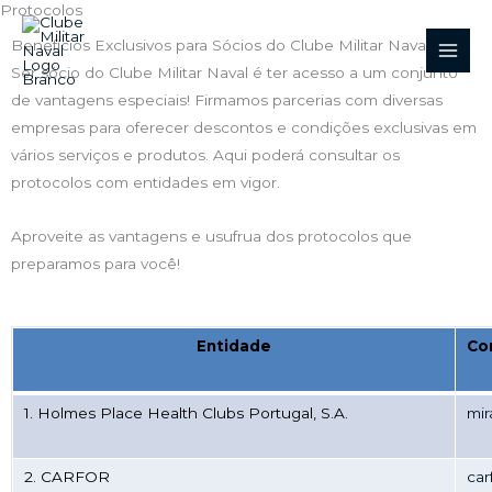
Protocolos
Skip
to
Benefícios Exclusivos para Sócios do Clube Militar Naval
content
Ser sócio do Clube Militar Naval é ter acesso a um conjunto
de vantagens especiais! Firmamos parcerias com diversas
empresas para oferecer descontos e condições exclusivas em
vários serviços e produtos. Aqui poderá consultar os
protocolos com entidades em vigor.
Aproveite as vantagens e usufrua dos protocolos que
preparamos para você!
Entidade
Co
1. Holmes Place Health Clubs Portugal, S.A.
mir
2. CARFOR
car