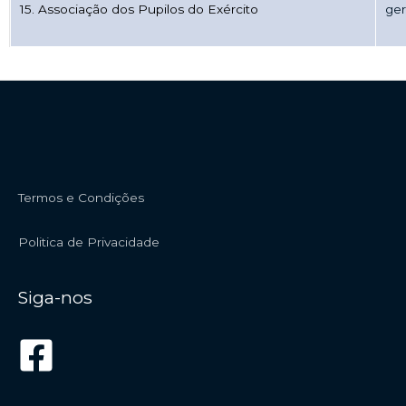
15. Associação dos Pupilos do Exército
ger
Termos e Condições
Politica de Privacidade
Siga-nos