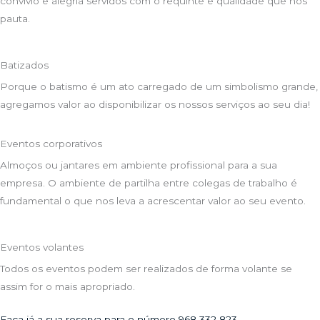
convívio e alegria servidos com o requinte e qualidade que nos
pauta.
Batizados
Porque o batismo é um ato carregado de um simbolismo grande,
agregamos valor ao disponibilizar os nossos serviços ao seu dia!
Eventos corporativos
Almoços ou jantares em ambiente profissional para a sua
empresa. O ambiente de partilha entre colegas de trabalho é
fundamental o que nos leva a acrescentar valor ao seu evento.
Eventos volantes
Todos os eventos podem ser realizados de forma volante se
assim for o mais apropriado.
Faça já a sua reserva para o número 968 332 823