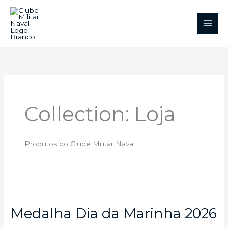
Skip
to
content
Collection: Loja
Produtos do Clube Militar Naval
Medalha
Dia
Medalha Dia da Marinha 2026
da
Marinha